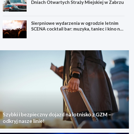
Dniach Otwartych Straży Miejskiej w Zabrzu
Sierpniowe wydarzenia w ogrodzie letnim
SCENA cocktail bar: muzyka, taniec i kino na
świeżym powietrzu
Szybki i bezpieczny dojazd na lotnisko z GZM –
odkryj nasze linie!