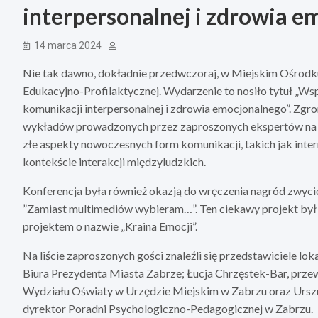
interpersonalnej i zdrowia e
14 marca 2024
Nie tak dawno, dokładnie przedwczoraj, w Miejskim Ośrodku
Edukacyjno-Profilaktycznej. Wydarzenie to nosiło tytuł „Wsp
komunikacji interpersonalnej i zdrowia emocjonalnego”. Zgr
wykładów prowadzonych przez zaproszonych ekspertów na t
złe aspekty nowoczesnych form komunikacji, takich jak int
kontekście interakcji międzyludzkich.
Konferencja była również okazją do wręczenia nagród zwyc
”Zamiast multimediów wybieram…”. Ten ciekawy projekt był 
projektem o nazwie „Kraina Emocji”.
Na liście zaproszonych gości znaleźli się przedstawiciele lo
Biura Prezydenta Miasta Zabrze; Łucja Chrzęstek-Bar, prz
Wydziału Oświaty w Urzędzie Miejskim w Zabrzu oraz Urszu
dyrektor Poradni Psychologiczno-Pedagogicznej w Zabrzu.