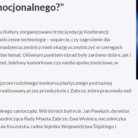
mocjonalnego?"
 Kultury zorganizowano trzecią edycję Konferencji
ółczesne technologie – wsparcie, czy zagrożenie dla
omadzeni uczestnicy mieli okazję uczestniczyć w szeregach
en temat. Głównym punktem obrad były zarówno dobre, jak i
ernet, telefony komórkowe czy media społecznościowe, w
ięzcom rodzinnego konkursu plastycznego pod nazwą
realizowany przez przedszkola z Zabrza, które pracowały nad
kalnego samorządu. Wśród nich byli m.in. Jan Pawluch, dyrektor
ewodnicząca Rady Miasta Zabrze; Ewa Wolnica, naczelniczka
la Koszutska, radna Sejmiku Województwa Śląskiego i