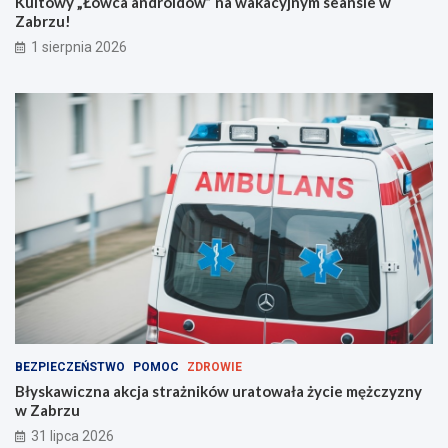
Kultowy „Łowca androidów” na wakacyjnym seansie w
e
Zabrzu!
m
!
1 sierpnia 2026
BEZPIECZEŃSTWO
POMOC
ZDROWIE
Błyskawiczna akcja strażników uratowała życie mężczyzny
w Zabrzu
31 lipca 2026