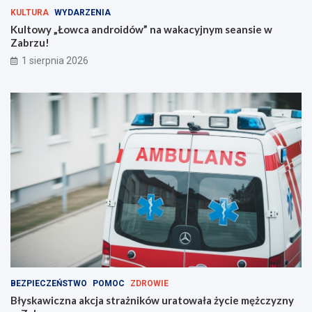
g
KULTURA
WYDARZENIA
i
Kultowy „Łowca androidów” na wakacyjnym seansie w
e
Zabrzu!
m
!
1 sierpnia 2026
BEZPIECZEŃSTWO
POMOC
ZDROWIE
Błyskawiczna akcja strażników uratowała życie mężczyzny