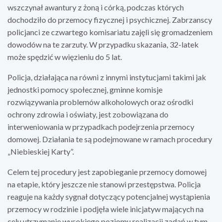
wszczynał awantury z żoną i córką, podczas których
dochodziło do przemocy fizycznej i psychicznej. Zabrzanscy
policjanci ze czwartego komisariatu zajęli się gromadzeniem
dowodów na te zarzuty. W przypadku skazania, 32-latek
może spędzić w więzieniu do 5 lat.
Policja, działająca na równi z innymi instytucjami takimi jak
jednostki pomocy społecznej, gminne komisje
rozwiązywania problemów alkoholowych oraz ośrodki
ochrony zdrowia i oświaty, jest zobowiązana do
interweniowania w przypadkach podejrzenia przemocy
domowej. Działania te są podejmowane w ramach procedury
„Niebieskiej Karty”.
Celem tej procedury jest zapobieganie przemocy domowej
na etapie, który jeszcze nie stanowi przestępstwa. Policja
reaguje na każdy sygnał dotyczący potencjalnej wystąpienia
przemocy w rodzinie i podjęła wiele inicjatyw mających na
celu utrzymanie wysokiego poziomu realizacji zadań w tym