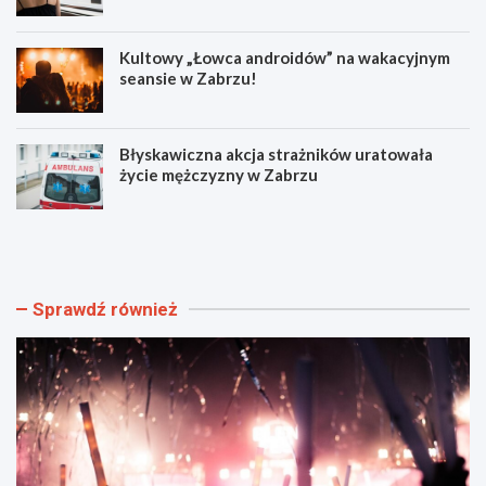
Kultowy „Łowca androidów” na wakacyjnym
seansie w Zabrzu!
Błyskawiczna akcja strażników uratowała
życie mężczyzny w Zabrzu
W
N
i
o
e
w
l
e
k
o
Sprawdź również
i
b
e
j
w
a
y
z
d
d
a
y
r
i
z
r
e
o