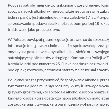
Podczas patrolu miejskiego, funkcjonariusze z drugiego Komi
spożywających alkohol w miejscu, gdzie jest to prawnie zabron
jeden z panów jest niepełnoletni – ma zaledwie 17 lat. Przyp
sprzedawanie i podawanie alkoholu osobom poniżej 18 roku ży
traktowane jako przestępstwo.
W Polsce obowiązują jasne regulacje prawne co do sprzedaży
Informacje te są powszechnie znane i respektowane przez 
mężczyzna postanowił nabyć alkohol dla siebie oraz swojeg
patrolujących policjantów z drugiego Komisariatu Policji w 
Karola Miarki pod numerem 25. Funkcjonariusze bez zwłoki 
pod opiekę rodziców, natomiast starszy z nich musiał staw
Policjanci pragną przypomnieć, że spożywanie alkoholu przez
tym zakresie podejmuje sąd rodzinny. W myśl ustawy o wycho
grzywny grozi temu, kto sprzedaje alkohol osobom poniżej 
karnego, osoba która dostarcza napój alkoholowy małoletnie
zostać ukarana grzywną, karą ograniczenia wolności, a nawe