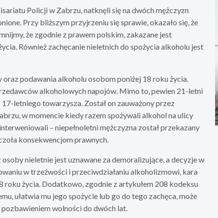
sariatu Policji w Zabrzu, natknęli się na dwóch mężczyzn
ione. Przy bliższym przyjrzeniu się sprawie, okazało się, że
omnijmy, że zgodnie z prawem polskim, zakazane jest
cia. Również zachęcanie nieletnich do spożycia alkoholu jest
 oraz podawania alkoholu osobom poniżej 18 roku życia.
sprzedawców alkoholowych napojów. Mimo to, pewien 21-letni
o 17-letniego towarzysza. Został on zauważony przez
Zabrzu, w momencie kiedy razem spożywali alkohol na ulicy
interweniowali – niepełnoletni mężczyzna został przekazany
ić czoła konsekwencjom prawnych.
 osoby nieletnie jest uznawane za demoralizujące, a decyzje w
waniu w trzeźwości i przeciwdziałaniu alkoholizmowi, kara
18 roku życia. Dodatkowo, zgodnie z artykułem 208 kodeksu
mu, ułatwia mu jego spożycie lub go do tego zachęca, może
t pozbawieniem wolności do dwóch lat.