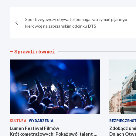
Nawigacja
Spostrzegawczy obywatel pomaga zatrzymać pijanego
wpisu
kierowcę na zabrzańskim odcinku DTŚ
Sprawdź również
KULTURA
WYDARZENIA
BEZPIECZEŃS
Lumen Festiwal Filmów
Zdobądź umie
Krótkometrażowych: Pokaż swój talent w
Dniach Otwar