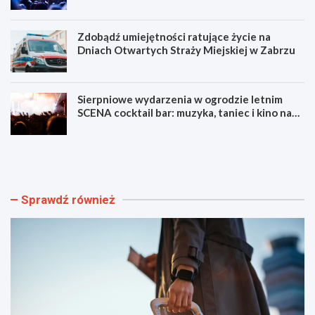
Zdobądź umiejętności ratujące życie na
Dniach Otwartych Straży Miejskiej w Zabrzu
Sierpniowe wydarzenia w ogrodzie letnim
SCENA cocktail bar: muzyka, taniec i kino na
świeżym powietrzu
S
L
z
u
y
m
b
e
k
n
Sprawdź również
i
F
i
e
b
s
e
t
z
i
p
w
i
a
e
l
c
F