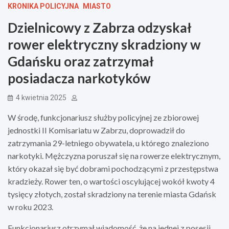
KRONIKA POLICYJNA
MIASTO
Dzielnicowy z Zabrza odzyskał
rower elektryczny skradziony w
Gdańsku oraz zatrzymał
posiadacza narkotyków
4 kwietnia 2025
W środę, funkcjonariusz służby policyjnej ze zbiorowej
jednostki II Komisariatu w Zabrzu, doprowadził do
zatrzymania 29-letniego obywatela, u którego znaleziono
narkotyki. Mężczyzna poruszał się na rowerze elektrycznym,
który okazał się być dobrami pochodzącymi z przestępstwa
kradzieży. Rower ten, o wartości oscylującej wokół kwoty 4
tysięcy złotych, został skradziony na terenie miasta Gdańsk
w roku 2023.
Funkcjonariusz otrzymał wiadomość, że na jednej z posesji