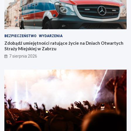
r
z
u
!
BEZPIECZEŃSTWO
WYDARZENIA
Zdobądź umiejętności ratujące życie na Dniach Otwartych
Straży Miejskiej w Zabrzu
7 sierpnia 2026