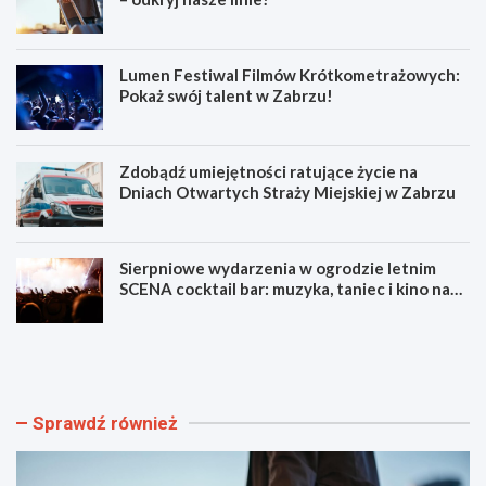
Lumen Festiwal Filmów Krótkometrażowych:
Pokaż swój talent w Zabrzu!
Zdobądź umiejętności ratujące życie na
Dniach Otwartych Straży Miejskiej w Zabrzu
Sierpniowe wydarzenia w ogrodzie letnim
SCENA cocktail bar: muzyka, taniec i kino na
świeżym powietrzu
S
L
z
u
y
m
b
e
k
n
Sprawdź również
i
F
i
e
b
s
e
t