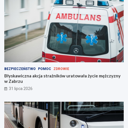
ć
?
BEZPIECZEŃSTWO
POMOC
ZDROWIE
Błyskawiczna akcja strażników uratowała życie mężczyzny
w Zabrzu
31 lipca 2026