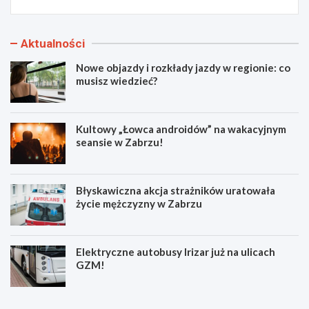
Aktualności
Nowe objazdy i rozkłady jazdy w regionie: co
musisz wiedzieć?
Kultowy „Łowca androidów” na wakacyjnym
seansie w Zabrzu!
Błyskawiczna akcja strażników uratowała
życie mężczyzny w Zabrzu
Elektryczne autobusy Irizar już na ulicach
GZM!
N
K
o
u