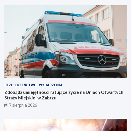
z
a
e
l
l
e
i
n
n
t
i
w
e
Z
!
a
b
r
z
u
!
BEZPIECZEŃSTWO
WYDARZENIA
Zdobądź umiejętności ratujące życie na Dniach Otwartych
Straży Miejskiej w Zabrzu
7 sierpnia 2026