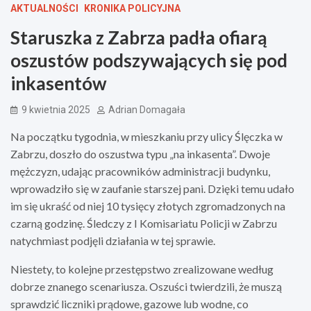
AKTUALNOŚCI
KRONIKA POLICYJNA
Staruszka z Zabrza padła ofiarą
oszustów podszywających się pod
inkasentów
9 kwietnia 2025
Adrian Domagała
Na początku tygodnia, w mieszkaniu przy ulicy Ślęczka w
Zabrzu, doszło do oszustwa typu „na inkasenta”. Dwoje
mężczyzn, udając pracowników administracji budynku,
wprowadziło się w zaufanie starszej pani. Dzięki temu udało
im się ukraść od niej 10 tysięcy złotych zgromadzonych na
czarną godzinę. Śledczy z I Komisariatu Policji w Zabrzu
natychmiast podjęli działania w tej sprawie.
Niestety, to kolejne przestępstwo zrealizowane według
dobrze znanego scenariusza. Oszuści twierdzili, że muszą
sprawdzić liczniki prądowe, gazowe lub wodne, co