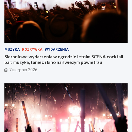
Z
ż
a
y
b
M
r
i
z
e
u
j
!
s
k
i
MUZYKA
ROZRYWKA
WYDARZENIA
e
Sierpniowe wydarzenia w ogrodzie letnim SCENA cocktail
j
bar: muzyka, taniec i kino na świeżym powietrzu
w
Z
7 sierpnia 2026
a
b
r
z
u