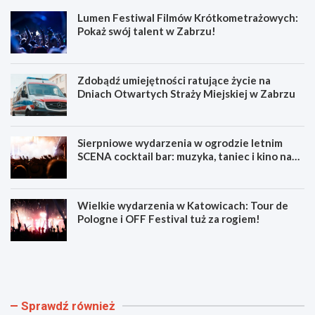
Lumen Festiwal Filmów Krótkometrażowych:
Pokaż swój talent w Zabrzu!
Zdobądź umiejętności ratujące życie na
Dniach Otwartych Straży Miejskiej w Zabrzu
Sierpniowe wydarzenia w ogrodzie letnim
SCENA cocktail bar: muzyka, taniec i kino na
świeżym powietrzu
Wielkie wydarzenia w Katowicach: Tour de
Pologne i OFF Festival tuż za rogiem!
L
Z
u
d
m
o
e
b
n
ą
Sprawdź również
F
d