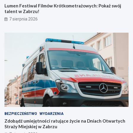
y
s
Lumen Festiwal Filmów Krótkometrażowych: Pokaż swój
j
w
talent w Zabrzu!
n
ó
7 sierpnia 2026
a
j
s
t
z
a
e
l
l
e
i
n
n
t
i
w
e
Z
!
a
b
r
z
u
!
BEZPIECZEŃSTWO
WYDARZENIA
Zdobądź umiejętności ratujące życie na Dniach Otwartych
Straży Miejskiej w Zabrzu