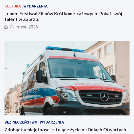
r
ż
KULTURA
WYDARZENIA
y
s
Lumen Festiwal Filmów Krótkometrażowych: Pokaż swój
j
w
talent w Zabrzu!
n
ó
7 sierpnia 2026
a
j
s
t
z
a
e
l
l
e
i
n
n
t
i
w
e
Z
!
a
b
r
z
u
!
BEZPIECZEŃSTWO
WYDARZENIA
Zdobądź umiejętności ratujące życie na Dniach Otwartych