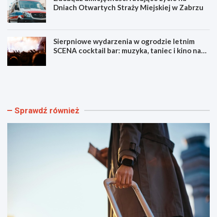
Dniach Otwartych Straży Miejskiej w Zabrzu
Sierpniowe wydarzenia w ogrodzie letnim
SCENA cocktail bar: muzyka, taniec i kino na
świeżym powietrzu
S
L
z
u
y
m
b
e
k
n
Sprawdź również
i
F
i
e
b
s
e
t
z
i
p
w
i
a
e
l
c
F
z
i
n
l
y
m