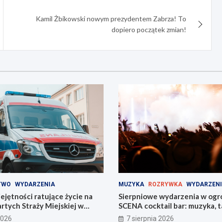
Kamil Żbikowski nowym prezydentem Zabrza! To
dopiero początek zmian!
TWO
WYDARZENIA
MUZYKA
ROZRYWKA
WYDARZEN
jętności ratujące życie na
Sierpniowe wydarzenia w ogr
tych Straży Miejskiej w
SCENA cocktail bar: muzyka, ta
na świeżym powietrzu
2026
7 sierpnia 2026