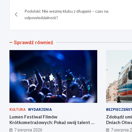
Nawigacja
Podolski: Nie wezmę klubu z długami – czas na
wpisu
odpowiedzialność!
Sprawdź również
KULTURA
WYDARZENIA
BEZPIECZEŃS
Lumen Festiwal Filmów
Zdobądź umie
Krótkometrażowych: Pokaż swój talent w
Dniach Otwar
Zabrzu!
Zabrzu
7 sierpnia 2026
7 sierpnia 