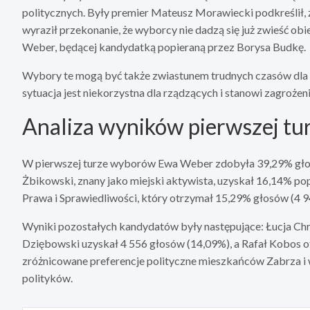
politycznych. Były premier Mateusz Morawiecki podkreślił, 
wyraził przekonanie, że wyborcy nie dadzą się już zwieść ob
Weber, będącej kandydatką popieraną przez Borysa Budkę.
Wybory te mogą być także zwiastunem trudnych czasów dla 
sytuacja jest niekorzystna dla rządzących i stanowi zagroże
Analiza wyników pierwszej tu
W pierwszej turze wyborów Ewa Weber zdobyła 39,29% głosó
Żbikowski, znany jako miejski aktywista, uzyskał 16,14% pop
Prawa i Sprawiedliwości, który otrzymał 15,29% głosów (4 9
Wyniki pozostałych kandydatów były następujące: Łucja Chr
Dziębowski uzyskał 4 556 głosów (14,09%), a Rafał Kobos ot
zróżnicowane preferencje polityczne mieszkańców Zabrza i
polityków.