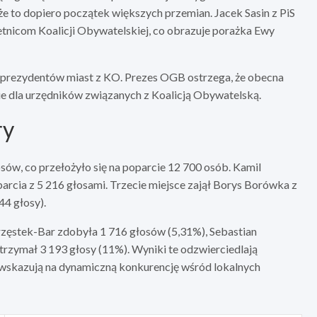
że to dopiero początek większych przemian. Jacek Sasin z PiS
ietnicom Koalicji Obywatelskiej, co obrazuje porażka Ewy
prezydentów miast z KO. Prezes OGB ostrzega, że obecna
nie dla urzędników związanych z Koalicją Obywatelską.
ry
w, co przełożyło się na poparcie 12 700 osób. Kamil
arcia z 5 216 głosami. Trzecie miejsce zajął Borys Borówka z
44 głosy).
zęstek-Bar zdobyła 1 716 głosów (5,31%), Sebastian
rzymał 3 193 głosy (11%). Wyniki te odzwierciedlają
 wskazują na dynamiczną konkurencję wśród lokalnych