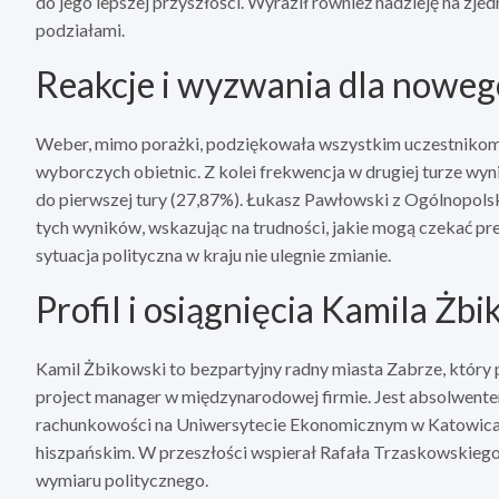
do jego lepszej przyszłości. Wyraził również nadzieję na z
podziałami.
Reakcje i wyzwania dla noweg
Weber, mimo porażki, podziękowała wszystkim uczestnikom 
wyborczych obietnic. Z kolei frekwencja w drugiej turze wy
do pierwszej tury (27,87%). Łukasz Pawłowski z Ogólnopols
tych wyników, wskazując na trudności, jakie mogą czekać pr
sytuacja polityczna w kraju nie ulegnie zmianie.
Profil i osiągnięcia Kamila Żb
Kamil Żbikowski to bezpartyjny radny miasta Zabrze, który
project manager w międzynarodowej firmie. Jest absolwente
rachunkowości na Uniwersytecie Ekonomicznym w Katowicach
hiszpańskim. W przeszłości wspierał Rafała Trzaskowskie
wymiaru politycznego.