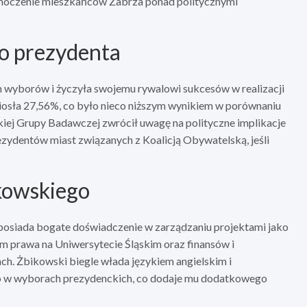
jednoczenie mieszkańców Zabrza ponad politycznymi
o prezydenta
wyborów i życzyła swojemu rywalowi sukcesów w realizacji
niosła 27,56%, co było nieco niższym wynikiem w porównaniu
kiej Grupy Badawczej zwrócił uwagę na polityczne implikacje
ezydentów miast związanych z Koalicją Obywatelską, jeśli
ikowskiego
 posiada bogate doświadczenie w zarządzaniu projektami jako
m prawa na Uniwersytecie Śląskim oraz finansów i
. Żbikowski biegle włada językiem angielskim i
go w wyborach prezydenckich, co dodaje mu dodatkowego