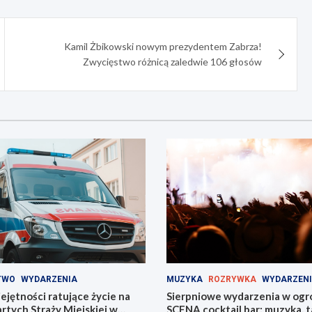
Kamil Żbikowski nowym prezydentem Zabrza!
Zwycięstwo różnicą zaledwie 106 głosów
TWO
WYDARZENIA
MUZYKA
ROZRYWKA
WYDARZEN
jętności ratujące życie na
Sierpniowe wydarzenia w ogr
tych Straży Miejskiej w
SCENA cocktail bar: muzyka, ta