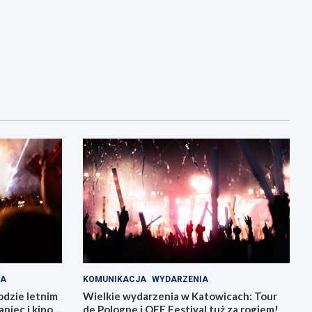
IA
KOMUNIKACJA
WYDARZENIA
odzie letnim
Wielkie wydarzenia w Katowicach: Tour
niec i kino
de Pologne i OFF Festival tuż za rogiem!