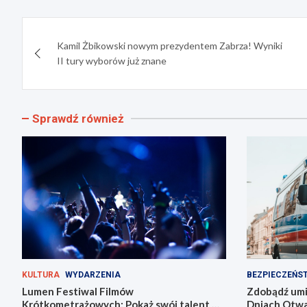
Nawigacja
Kamil Żbikowski nowym prezydentem Zabrza! Wyniki
wpisu
II tury wyborów już znane
Sprawdź również
KULTURA
WYDARZENIA
BEZPIECZEŃS
Lumen Festiwal Filmów
Zdobądź umie
Krótkometrażowych: Pokaż swój talent w
Dniach Otwar