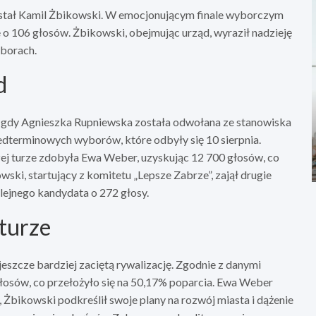
tał Kamil Żbikowski. W emocjonującym finale wyborczym
 106 głosów. Żbikowski, obejmując urząd, wyraził nadzieję
yborach.
d
n, gdy Agnieszka Rupniewska została odwołana ze stanowiska
dterminowych wyborów, które odbyły się 10 sierpnia.
ej turze zdobyła Ewa Weber, uzyskując 12 700 głosów, co
ki, startujący z komitetu „Lepsze Zabrze”, zajął drugie
lejnego kandydata o 272 głosy.
 turze
jeszcze bardziej zaciętą rywalizację. Zgodnie z danymi
osów, co przełożyło się na 50,17% poparcia. Ewa Weber
Żbikowski podkreślił swoje plany na rozwój miasta i dążenie