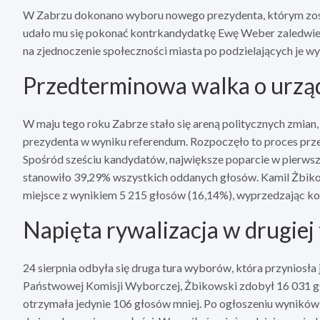
W Zabrzu dokonano wyboru nowego prezydenta, którym zos
udało mu się pokonać kontrkandydatkę Ewę Weber zaledwie o
na zjednoczenie społeczności miasta po podzielających je w
Przedterminowa walka o urzą
W maju tego roku Zabrze stało się areną politycznych zmia
prezydenta w wyniku referendum. Rozpoczęło to proces prze
Spośród sześciu kandydatów, największe poparcie w pierwsz
stanowiło 39,29% wszystkich oddanych głosów. Kamil Żbikows
miejsce z wynikiem 5 215 głosów (16,14%), wyprzedzając ko
Napięta rywalizacja w drugiej
24 sierpnia odbyła się druga tura wyborów, która przyniosła 
Państwowej Komisji Wyborczej, Żbikowski zdobył 16 031 gł
otrzymała jedynie 106 głosów mniej. Po ogłoszeniu wyników, 