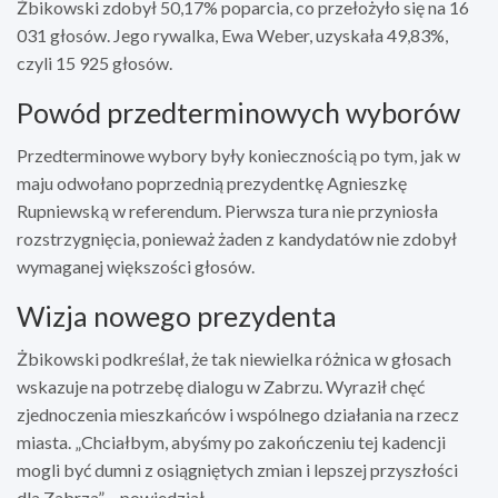
Żbikowski zdobył 50,17% poparcia, co przełożyło się na 16
031 głosów. Jego rywalka, Ewa Weber, uzyskała 49,83%,
czyli 15 925 głosów.
Powód przedterminowych wyborów
Przedterminowe wybory były koniecznością po tym, jak w
maju odwołano poprzednią prezydentkę Agnieszkę
Rupniewską w referendum. Pierwsza tura nie przyniosła
rozstrzygnięcia, ponieważ żaden z kandydatów nie zdobył
wymaganej większości głosów.
Wizja nowego prezydenta
Żbikowski podkreślał, że tak niewielka różnica w głosach
wskazuje na potrzebę dialogu w Zabrzu. Wyraził chęć
zjednoczenia mieszkańców i wspólnego działania na rzecz
miasta. „Chciałbym, abyśmy po zakończeniu tej kadencji
mogli być dumni z osiągniętych zmian i lepszej przyszłości
dla Zabrza” – powiedział.