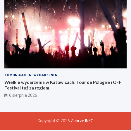
z
u
KOMUNIKACJA
WYDARZENIA
Wielkie wydarzenia w Katowicach: Tour de Pologne i OFF
Festival tuż za rogiem!
6 sierpnia 2026
Copyright © 2026
Zabrze INFO