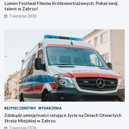
t
u
Lumen Festiwal Filmów Krótkometrażowych: Pokaż swój
k
j
talent w Zabrzu!
o
ą
7 sierpnia 2026
m
c
e
e
t
ż
r
y
a
c
ż
i
o
e
w
n
y
a
c
D
h
n
:
i
P
a
o
c
k
h
a
O
ż
t
BEZPIECZEŃSTWO
WYDARZENIA
s
w
Zdobądź umiejętności ratujące życie na Dniach Otwartych
w
a
Straży Miejskiej w Zabrzu
ó
r
7 sierpnia 2026
j
t