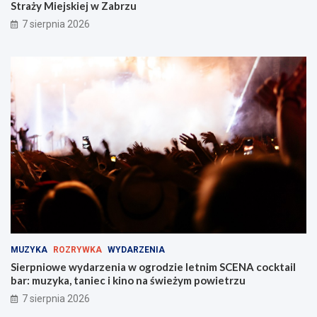
Straży Miejskiej w Zabrzu
ó
r
7 sierpnia 2026
j
t
t
y
a
c
l
h
e
S
n
t
t
r
w
a
Z
ż
a
y
b
M
r
i
z
e
u
j
!
s
k
i
MUZYKA
ROZRYWKA
WYDARZENIA
e
Sierpniowe wydarzenia w ogrodzie letnim SCENA cocktail
j
bar: muzyka, taniec i kino na świeżym powietrzu
w
Z
7 sierpnia 2026
a