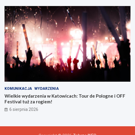
b
r
z
u
KOMUNIKACJA
WYDARZENIA
Wielkie wydarzenia w Katowicach: Tour de Pologne i OFF
Festival tuż za rogiem!
6 sierpnia 2026