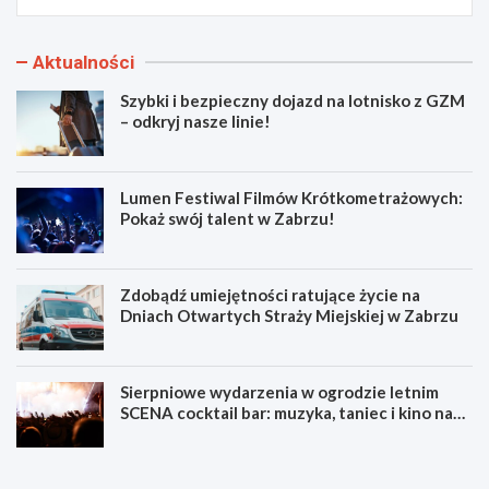
Aktualności
Szybki i bezpieczny dojazd na lotnisko z GZM
– odkryj nasze linie!
Lumen Festiwal Filmów Krótkometrażowych:
Pokaż swój talent w Zabrzu!
Zdobądź umiejętności ratujące życie na
Dniach Otwartych Straży Miejskiej w Zabrzu
Sierpniowe wydarzenia w ogrodzie letnim
SCENA cocktail bar: muzyka, taniec i kino na
świeżym powietrzu
S
L
z
u
y
m