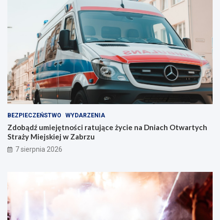
i
n
n
t
i
w
e
Z
!
a
b
r
z
u
!
BEZPIECZEŃSTWO
WYDARZENIA
Zdobądź umiejętności ratujące życie na Dniach Otwartych
Straży Miejskiej w Zabrzu
7 sierpnia 2026