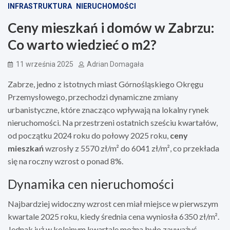
INFRASTRUKTURA
NIERUCHOMOŚCI
Ceny mieszkań i domów w Zabrzu:
Co warto wiedzieć o m2?
11 września 2025
Adrian Domagała
Zabrze, jedno z istotnych miast Górnośląskiego Okręgu
Przemysłowego, przechodzi dynamiczne zmiany
urbanistyczne, które znacząco wpływają na lokalny rynek
nieruchomości. Na przestrzeni ostatnich sześciu kwartałów,
od początku 2024 roku do połowy 2025 roku,
ceny
mieszkań
wzrosły z 5570 zł/m² do 6041 zł/m², co przekłada
się na roczny wzrost o ponad 8%.
Dynamika cen nieruchomości
Najbardziej widoczny wzrost cen miał miejsce w pierwszym
kwartale 2025 roku, kiedy średnia cena wyniosła 6350 zł/m².
Jednak już w kolejnym kwartale można było zauważyć