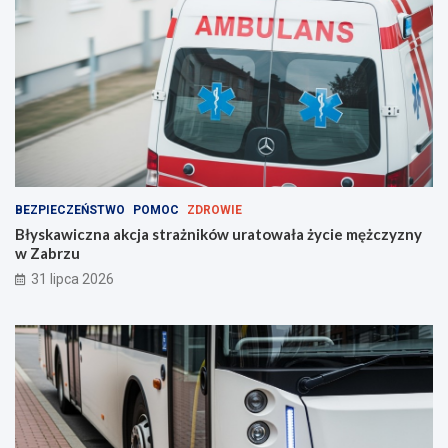
?
BEZPIECZEŃSTWO
POMOC
ZDROWIE
Błyskawiczna akcja strażników uratowała życie mężczyzny
w Zabrzu
31 lipca 2026