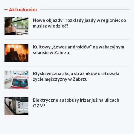
Aktualności
Nowe objazdy i rozkłady jazdy w regionie: co
musisz wiedzieć?
Kultowy „Łowca androidów” na wakacyjnym
seansie w Zabrzu!
Błyskawiczna akcja strażników uratowała
życie mężczyzny w Zabrzu
Elektryczne autobusy Irizar już na ulicach
GZM!
N
K
o
u
w
l
e
t