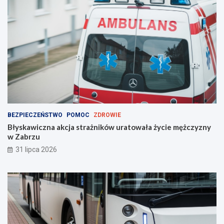
ć
?
BEZPIECZEŃSTWO
POMOC
ZDROWIE
Błyskawiczna akcja strażników uratowała życie mężczyzny
w Zabrzu
31 lipca 2026