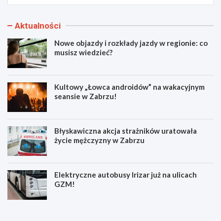
Aktualności
Nowe objazdy i rozkłady jazdy w regionie: co
musisz wiedzieć?
Kultowy „Łowca androidów” na wakacyjnym
seansie w Zabrzu!
Błyskawiczna akcja strażników uratowała
życie mężczyzny w Zabrzu
Elektryczne autobusy Irizar już na ulicach
GZM!
N
K
o
u
w
l