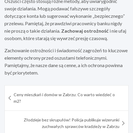
Oszuści często stosują różne metody, aby uwiarygodnić
swoje działania. Mogą podawać fałszywe szczegóły
dotyczące konta lub sugerować wykonanie „bezpiecznego”
przelewu. Pamiętaj, że prawdziwi pracownicy banku nigdy
nie proszą o takie działania.
Zachowaj ostrożność
i nie ufaj
osobom, które starają się wywrzeć presję czasową.
Zachowanie ostrożności i świadomość zagrożeń to kluczowe
elementy ochrony przed oszustami telefonicznymi.
Pamiętajmy, że nasze dane są cenne, a ich ochrona powinna
być priorytetem.
Nawigacja
Ceny mieszkań i domów w Zabrzu: Co warto wiedzieć o
wpisu
m2?
Złodzieje bez skrupułów! Policja publikuje wizerunki
zuchwałych sprawców kradzieży w Zabrzu