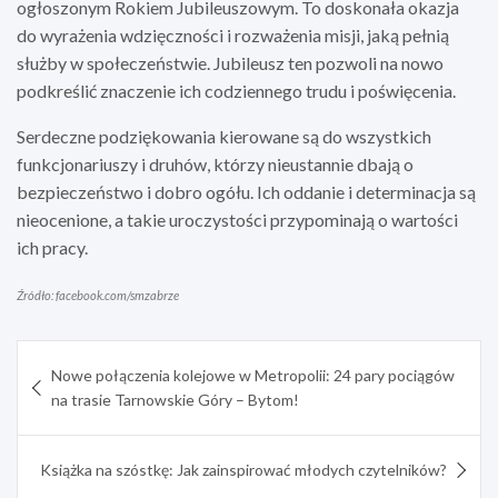
ogłoszonym Rokiem Jubileuszowym. To doskonała okazja
do wyrażenia wdzięczności i rozważenia misji, jaką pełnią
służby w społeczeństwie. Jubileusz ten pozwoli na nowo
podkreślić znaczenie ich codziennego trudu i poświęcenia.
Serdeczne podziękowania kierowane są do wszystkich
funkcjonariuszy i druhów, którzy nieustannie dbają o
bezpieczeństwo i dobro ogółu. Ich oddanie i determinacja są
nieocenione, a takie uroczystości przypominają o wartości
ich pracy.
Źródło: facebook.com/smzabrze
Nawigacja
Nowe połączenia kolejowe w Metropolii: 24 pary pociągów
wpisu
na trasie Tarnowskie Góry – Bytom!
Książka na szóstkę: Jak zainspirować młodych czytelników?