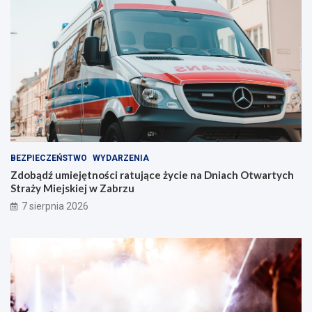
i
n
n
t
i
w
e
Z
!
a
b
r
z
u
!
BEZPIECZEŃSTWO
WYDARZENIA
Zdobądź umiejętności ratujące życie na Dniach Otwartych
Straży Miejskiej w Zabrzu
7 sierpnia 2026