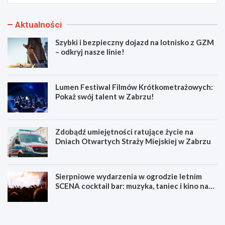
Aktualności
Szybki i bezpieczny dojazd na lotnisko z GZM
– odkryj nasze linie!
Lumen Festiwal Filmów Krótkometrażowych:
Pokaż swój talent w Zabrzu!
Zdobądź umiejętności ratujące życie na
Dniach Otwartych Straży Miejskiej w Zabrzu
Sierpniowe wydarzenia w ogrodzie letnim
SCENA cocktail bar: muzyka, taniec i kino na
świeżym powietrzu
S
L
z
u
y
m