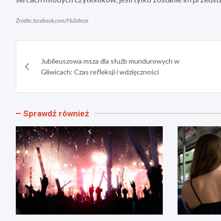
Źródło: facebook.com/FbZabrze
Nawigacja
Jubileuszowa msza dla służb mundurowych w
wpisu
Gliwicach: Czas refleksji i wdzięczności
Sprawdź również