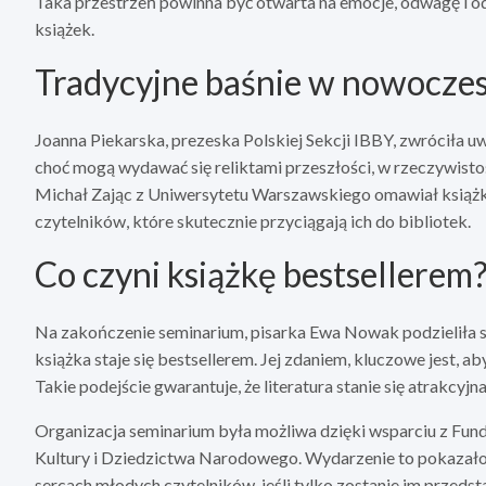
Taka przestrzeń powinna być otwarta na emocje, odwagę i o
książek.
Tradycyjne baśnie w nowocze
Joanna Piekarska, prezeska Polskiej Sekcji IBBY, zwróciła 
choć mogą wydawać się reliktami przeszłości, w rzeczywistoś
Michał Zając z Uniwersytetu Warszawskiego omawiał książk
czytelników, które skutecznie przyciągają ich do bibliotek.
Co czyni książkę bestsellerem
Na zakończenie seminarium, pisarka Ewa Nowak podzieliła si
książka staje się bestsellerem. Jej zdaniem, kluczowe jest, a
Takie podejście gwarantuje, że literatura stanie się atrakcyj
Organizacja seminarium była możliwa dzięki wsparciu z Fun
Kultury i Dziedzictwa Narodowego. Wydarzenie to pokazało,
sercach młodych czytelników, jeśli tylko zostanie im przed