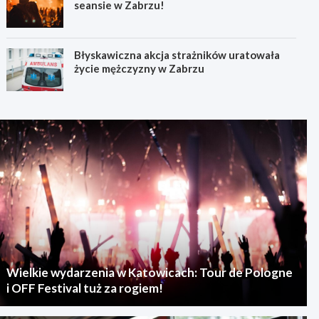
seansie w Zabrzu!
Błyskawiczna akcja strażników uratowała
życie mężczyzny w Zabrzu
Wielkie wydarzenia w Katowicach: Tour de Pologne
i OFF Festival tuż za rogiem!