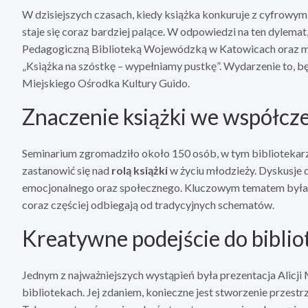
W dzisiejszych czasach, kiedy książka konkuruje z cyfrowymi
staje się coraz bardziej palące. W odpowiedzi na ten dylemat
Pedagogiczną Biblioteką Wojewódzką w Katowicach oraz m
„Książka na szóstkę – wypełniamy pustkę”. Wydarzenie to, bę
Miejskiego Ośrodka Kultury Guido.
Znaczenie książki we współcz
Seminarium zgromadziło około 150 osób, w tym bibliotekarzy
zastanowić się nad
rolą książki
w życiu młodzieży. Dyskusje 
emocjonalnego oraz społecznego. Kluczowym tematem była t
coraz częściej odbiegają od tradycyjnych schematów.
Kreatywne podejście do biblio
Jednym z najważniejszych wystąpień była prezentacja Alicji
bibliotekach. Jej zdaniem, konieczne jest stworzenie przestrze