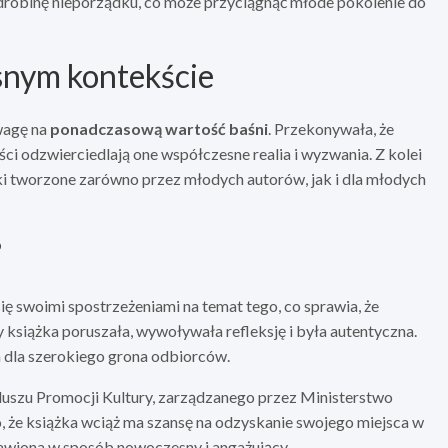
drobinę nieporządku, co może przyciągnąć młode pokolenie do
snym kontekście
uwagę na
ponadczasową wartość baśni
. Przekonywała, że
ci odzwierciedlają one współczesne realia i wyzwania. Z kolei
i tworzone zarówno przez młodych autorów, jak i dla młodych
?
ę swoimi spostrzeżeniami na temat tego, co sprawia, że
by książka poruszała, wywoływała refleksję i była autentyczna.
na dla szerokiego grona odbiorców.
duszu Promocji Kultury, zarządzanego przez Ministerstwo
 że książka wciąż ma szansę na odzyskanie swojego miejsca w
stawiona w sposób nowoczesny i angażujący.