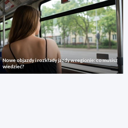
Nowe objazdy i rozkłady jazdy w regionie: co musisz
wiedzieć?