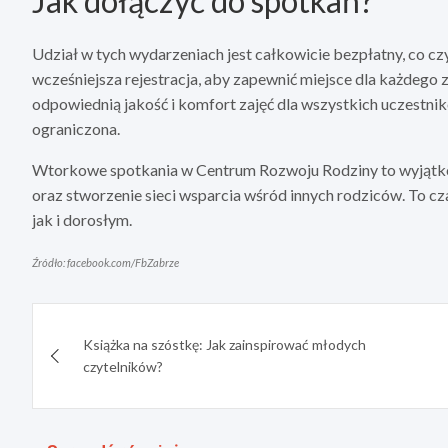
Jak dołączyć do spotkań?
Udział w tych wydarzeniach jest całkowicie bezpłatny, co cz
wcześniejsza rejestracja, aby zapewnić miejsce dla każdego
odpowiednią jakość i komfort zajęć dla wszystkich uczestnik
ograniczona.
Wtorkowe spotkania w Centrum Rozwoju Rodziny to wyjątko
oraz stworzenie sieci wsparcia wśród innych rodziców. To c
jak i dorosłym.
Źródło: facebook.com/FbZabrze
Nawigacja
Książka na szóstkę: Jak zainspirować młodych
wpisu
czytelników?