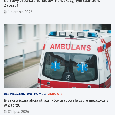
Kultowy „Łowca androidów” na wakacyjnym seansie w
e
Zabrzu!
m
!
1 sierpnia 2026
BEZPIECZEŃSTWO
POMOC
ZDROWIE
Błyskawiczna akcja strażników uratowała życie mężczyzny
w Zabrzu
31 lipca 2026