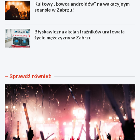
Kultowy „Łowca androidów” na wakacyjnym
seansie w Zabrzu!
Błyskawiczna akcja strażników uratowała
życie mężczyzny w Zabrzu
W
N
i
o
e
w
l
e
k
o
Sprawdź również
i
b
e
j
w
a
y
z
d
d
a
y
r
i
z
r
e
o
n
z
i
k