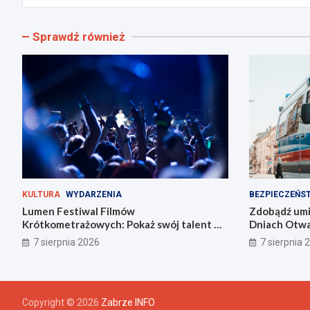
Sprawdź również
KULTURA
WYDARZENIA
BEZPIECZEŃS
Lumen Festiwal Filmów
Zdobądź umie
Krótkometrażowych: Pokaż swój talent w
Dniach Otwar
Zabrzu!
Zabrzu
7 sierpnia 2026
7 sierpnia 
Copyright © 2026
Zabrze INFO