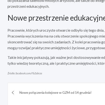
do pokazania talentów młodych artystów, ale także do integ
przestrzeni edukacyjnych.
Nowe przestrzenie edukacyjn
Pracownie, których uroczyste otwarcie odbyło się tego dnia
Pracownia wyciszenia ma na celu stworzenie spokojnego miej
skoncentrować się na swoich zadaniach. Z kolei pracownia 
mogą rozwijać praktyczne umiejętności życiowe, przygotowu
Takie inicjatywy pokazują, jak ważne jest dostosowywanie e
tylko wiedzę teoretyczną, ale i praktyczne umiejętności, któ
Źródło: facebook.com/FbZabrze
Nawigacja
Nowe połączenia kolejowe w GZM od 14 grudnia!
wpisu