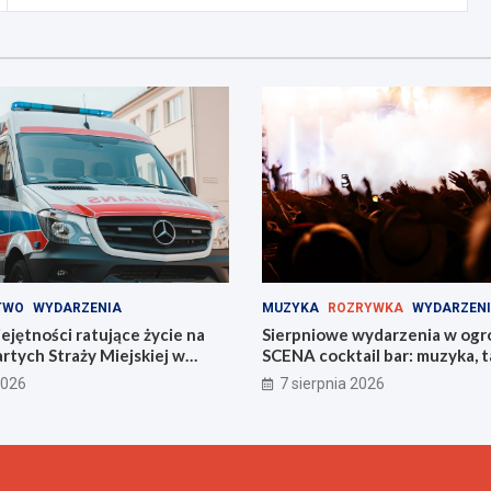
TWO
WYDARZENIA
MUZYKA
ROZRYWKA
WYDARZEN
jętności ratujące życie na
Sierpniowe wydarzenia w ogr
tych Straży Miejskiej w
SCENA cocktail bar: muzyka, ta
na świeżym powietrzu
2026
7 sierpnia 2026