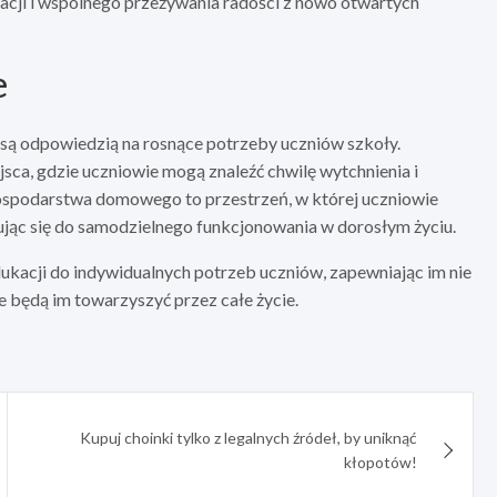
racji i wspólnego przeżywania radości z nowo otwartych
e
, są odpowiedzią na rosnące potrzeby uczniów szkoły.
sca, gdzie uczniowie mogą znaleźć chwilę wytchnienia i
gospodarstwa domowego to przestrzeń, w której uczniowie
jąc się do samodzielnego funkcjonowania w dorosłym życiu.
dukacji do indywidualnych potrzeb uczniów, zapewniając im nie
re będą im towarzyszyć przez całe życie.
Kupuj choinki tylko z legalnych źródeł, by uniknąć
kłopotów!