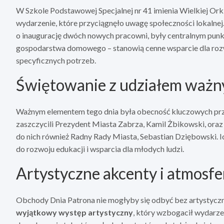
W Szkole Podstawowej Specjalnej nr 41 imienia Wielkiej Or
wydarzenie, które przyciągnęło uwagę społeczności lokalne
o inaugurację dwóch nowych pracowni, były centralnym pu
gospodarstwa domowego – stanowią cenne wsparcie dla rozw
specyficznych potrzeb.
Świętowanie z udziałem ważn
Ważnym elementem tego dnia była obecność kluczowych prze
zaszczycili Prezydent Miasta Zabrza, Kamil Żbikowski, ora
do nich również Radny Rady Miasta, Sebastian Dziębowski. Ic
do rozwoju edukacji i wsparcia dla młodych ludzi.
Artystyczne akcenty i atmosfe
Obchody Dnia Patrona nie mogłyby się odbyć bez artystyczn
wyjątkowy występ artystyczny
, który wzbogacił wydarze