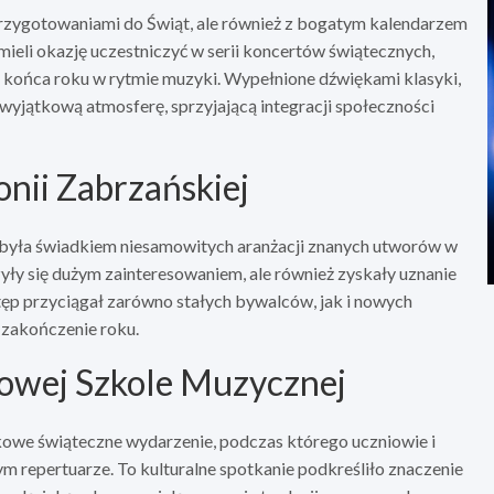
z przygotowaniami do Świąt, ale również z bogatym kalendarzem
ieli okazję uczestniczyć w serii koncertów świątecznych,
a końca roku w rytmie muzyki. Wypełnione dźwiękami klasyki,
yjątkową atmosferę, sprzyjającą integracji społeczności
nii Zabrzańskiej
 była świadkiem niesamowitych aranżacji znanych utworów w
yły się dużym zainteresowaniem, ale również zyskały uznanie
tęp przyciągał zarówno stałych bywalców, jak i nowych
zakończenie roku.
wowej Szkole Muzycznej
we świąteczne wydarzenie, podczas którego uczniowie i
m repertuarze. To kulturalne spotkanie podkreśliło znaczenie