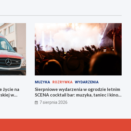
MUZYKA
ROZRYWKA
WYDARZENIA
e życie na
Sierpniowe wydarzenia w ogrodzie letnim
skiej w
SCENA cocktail bar: muzyka, taniec i kino
na świeżym powietrzu
7 sierpnia 2026