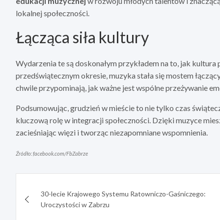
edukacji muzycznej
w rozwoju młodych talentów i znaczącą
lokalnej społeczności.
Łącząca siła kultury
Wydarzenia te są doskonałym przykładem na to, jak kultura
przedświątecznym okresie, muzyka stała się mostem łączącym
chwile przypominają, jak ważne jest wspólne przeżywanie em
Podsumowując, grudzień w mieście to nie tylko czas świąte
kluczową rolę w integracji społeczności. Dzięki muzyce mi
zacieśniając więzi i tworząc niezapomniane wspomnienia.
Źródło: facebook.com/FbZabrze
Nawigacja
30-lecie Krajowego Systemu Ratowniczo-Gaśniczego:
wpisu
Uroczystości w Zabrzu