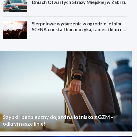
Dniach Otwartych Straży Miejskiej w Zabrzu
Sierpniowe wydarzenia w ogrodzie letnim
SCENA cocktail bar: muzyka, taniec i kino na
świeżym powietrzu
Szybki i bezpieczny dojazd na lotnisko z GZM –
odkryj nasze linie!