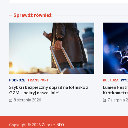
Sprawdź również
PODRÓŻE
TRANSPORT
KULTURA
WYD
Szybki i bezpieczny dojazd na lotnisko z
Lumen Festi
GZM – odkryj nasze linie!
Krótkometra
Zabrzu!
8 sierpnia 2026
7 sierpnia 
Copyright © 2026
Zabrze INFO