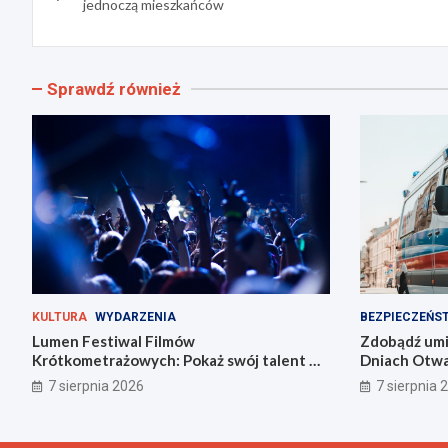
wpisu
jednoczą mieszkańców
Sprawdź również
KULTURA
WYDARZENIA
BEZPIECZEŃS
Lumen Festiwal Filmów
Zdobądź umie
Krótkometrażowych: Pokaż swój talent w
Dniach Otwar
Zabrzu!
Zabrzu
7 sierpnia 2026
7 sierpnia 