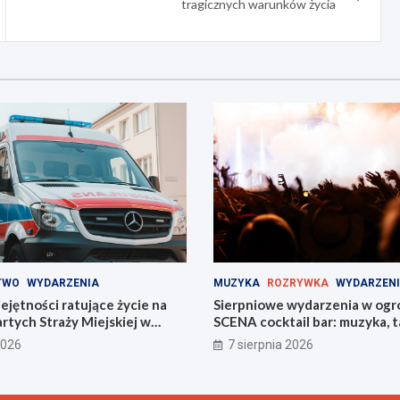
tragicznych warunków życia
TWO
WYDARZENIA
MUZYKA
ROZRYWKA
WYDARZEN
jętności ratujące życie na
Sierpniowe wydarzenia w ogr
tych Straży Miejskiej w
SCENA cocktail bar: muzyka, ta
na świeżym powietrzu
2026
7 sierpnia 2026