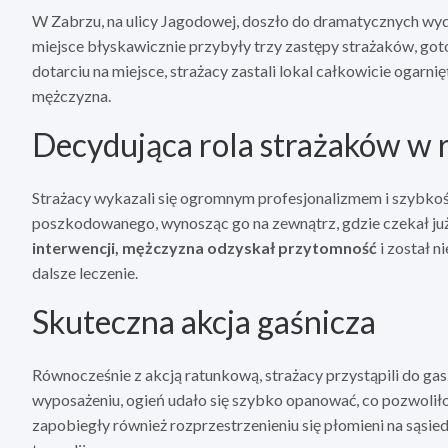
W Zabrzu, na ulicy Jagodowej, doszło do dramatycznych wyd
miejsce błyskawicznie przybyły trzy zastępy strażaków, got
dotarciu na miejsce, strażacy zastali lokal całkowicie ogarn
mężczyzna.
Decydująca rola strażaków w 
Strażacy wykazali się ogromnym profesjonalizmem i szybkośc
poszkodowanego, wynosząc go na zewnątrz, gdzie czekał j
interwencji, mężczyzna odzyskał przytomność
i został n
dalsze leczenie.
Skuteczna akcja gaśnicza
Równocześnie z akcją ratunkową, strażacy przystąpili do ga
wyposażeniu, ogień udało się szybko opanować, co pozwoliło 
zapobiegły również rozprzestrzenieniu się płomieni na sąsi