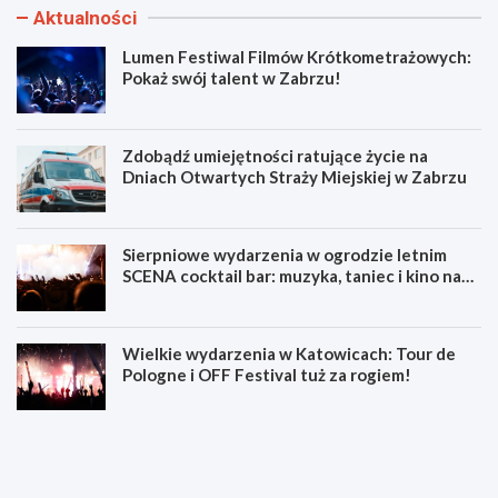
Aktualności
Lumen Festiwal Filmów Krótkometrażowych:
Pokaż swój talent w Zabrzu!
Zdobądź umiejętności ratujące życie na
Dniach Otwartych Straży Miejskiej w Zabrzu
Sierpniowe wydarzenia w ogrodzie letnim
SCENA cocktail bar: muzyka, taniec i kino na
świeżym powietrzu
Wielkie wydarzenia w Katowicach: Tour de
Pologne i OFF Festival tuż za rogiem!
L
Z
u
d
m
o
e
b
n
ą