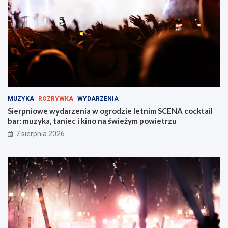
w
a
Z
ż
a
y
b
M
r
i
z
e
u
j
!
s
k
i
MUZYKA
ROZRYWKA
WYDARZENIA
e
Sierpniowe wydarzenia w ogrodzie letnim SCENA cocktail
j
bar: muzyka, taniec i kino na świeżym powietrzu
w
Z
7 sierpnia 2026
a
b
r
z
u