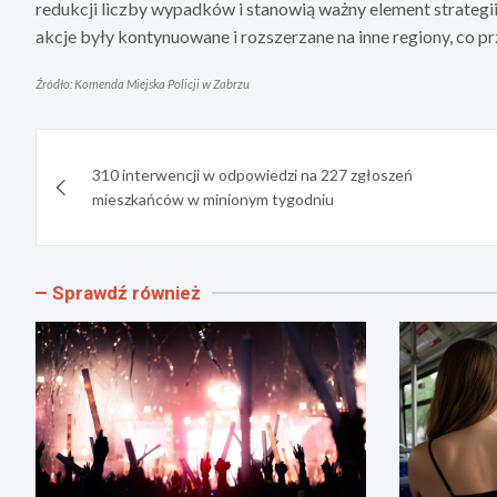
redukcji liczby wypadków i stanowią ważny element strateg
akcje były kontynuowane i rozszerzane na inne regiony, co pr
Źródło: Komenda Miejska Policji w Zabrzu
Nawigacja
310 interwencji w odpowiedzi na 227 zgłoszeń
wpisu
mieszkańców w minionym tygodniu
Sprawdź również