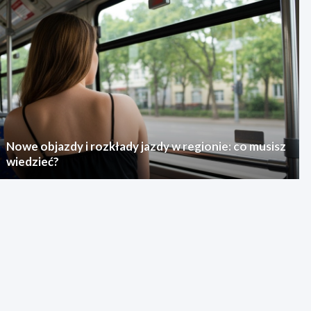
Nowe objazdy i rozkłady jazdy w regionie: co musisz
wiedzieć?