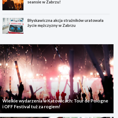
seansie w Zabrzu!
Błyskawiczna akcja strażników uratowała
życie mężczyzny w Zabrzu
Wielkie wydarzenia w Katowicach: Tour de Pologne
i OFF Festival tuż za rogiem!