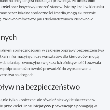
mi na drogach jest edukacja i prewencja.
Podnoszenie
kości
oraz innych wykroczeń stanowi istotny krok w kierunku
ane przez lokalne społeczności i media, mogą skutecznie
ę, zarówno młodzieży, jak i doświadczonych kierowców,
lnych
 lokalnymi społecznościami w zakresie poprawy bezpieczeństwa
potkań informacyjnych czy warsztatów dla kierowców, mogą
 działania prewencyjne zwiększa ich efektywność i pozwala
 współpraca może również prowadzić do wypracowania
czeństwa na drogach.
pływ na bezpieczeństwo
ą nie tylko konieczne, ale również niezwykle skuteczne w
e prędkości i inne inicjatywy prewencyjne
pomagają w