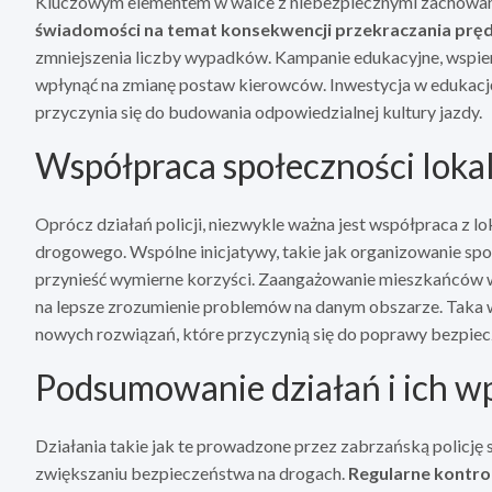
Kluczowym elementem w walce z niebezpiecznymi zachowania
świadomości na temat konsekwencji przekraczania pręd
zmniejszenia liczby wypadków. Kampanie edukacyjne, wspier
wpłynąć na zmianę postaw kierowców. Inwestycja w edukacj
przyczynia się do budowania odpowiedzialnej kultury jazdy.
Współpraca społeczności loka
Oprócz działań policji, niezwykle ważna jest współpraca z
drogowego. Wspólne inicjatywy, takie jak organizowanie s
przynieść wymierne korzyści. Zaangażowanie mieszkańców w
na lepsze zrozumienie problemów na danym obszarze. Taka
nowych rozwiązań, które przyczynią się do poprawy bezpie
Podsumowanie działań i ich w
Działania takie jak te prowadzone przez zabrzańską policję s
zwiększaniu bezpieczeństwa na drogach.
Regularne kontrol