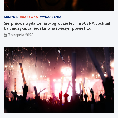
!
s
k
i
MUZYKA
ROZRYWKA
WYDARZENIA
e
Sierpniowe wydarzenia w ogrodzie letnim SCENA cocktail
j
bar: muzyka, taniec i kino na świeżym powietrzu
w
Z
7 sierpnia 2026
a
b
r
z
u