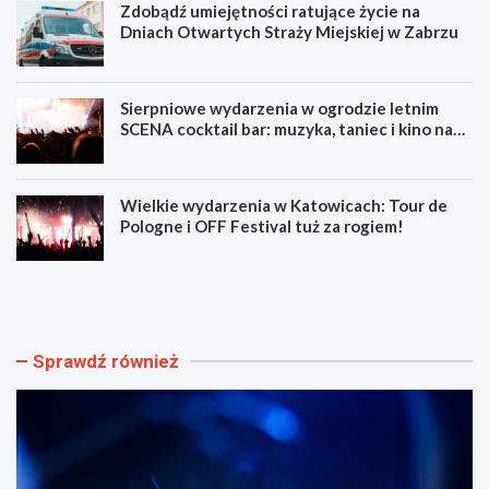
Zdobądź umiejętności ratujące życie na
Dniach Otwartych Straży Miejskiej w Zabrzu
Sierpniowe wydarzenia w ogrodzie letnim
SCENA cocktail bar: muzyka, taniec i kino na
świeżym powietrzu
Wielkie wydarzenia w Katowicach: Tour de
Pologne i OFF Festival tuż za rogiem!
L
Z
u
d
m
o
e
b
n
ą
Sprawdź również
F
d
e
ź
s
u
t
m
i
i
w
e
a
j