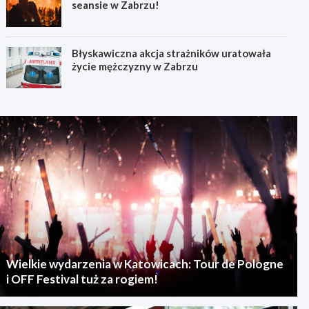
seansie w Zabrzu!
Błyskawiczna akcja strażników uratowała
życie mężczyzny w Zabrzu
Wielkie wydarzenia w Katowicach: Tour de Pologne
i OFF Festival tuż za rogiem!