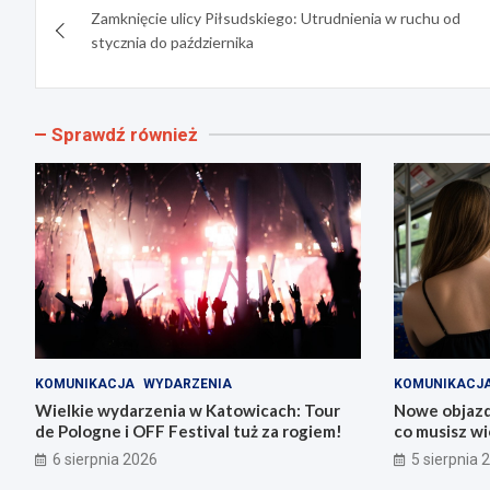
Zamknięcie ulicy Piłsudskiego: Utrudnienia w ruchu od
wpisu
stycznia do października
Sprawdź również
KOMUNIKACJA
WYDARZENIA
KOMUNIKACJ
Wielkie wydarzenia w Katowicach: Tour
Nowe objazdy
de Pologne i OFF Festival tuż za rogiem!
co musisz wi
6 sierpnia 2026
5 sierpnia 