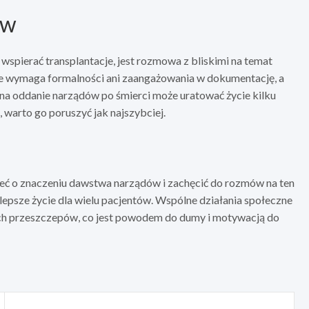
ów
wspierać transplantacje, jest rozmowa z bliskimi na temat
e wymaga formalności ani zaangażowania w dokumentację, a
na oddanie narządów po śmierci może uratować życie kilku
 warto go poruszyć jak najszybciej.
ieć o znaczeniu dawstwa narządów i zachęcić do rozmów na ten
a lepsze życie dla wielu pacjentów. Wspólne działania społeczne
ych przeszczepów, co jest powodem do dumy i motywacją do