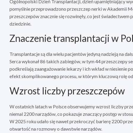
Ogólnopolski Dzień Transplantacji, dzień upamiętniający wyd
pomyślnie przeprowadzono przeszczep nerki w Akademii Med
przeszczepów znacznie się rozwinęły, co jest świadectwem 
dziedzinie.
Znaczenie transplantacji w Po
Transplantacje są dla wielu pacjentów jedyną nadzieją na d
Serca wykonał 86 takich zabiegów, w tym 44 przeszczepy ser
podkreślają zaangażowanie lekarzy i ich wkład w niesienie 
efekt skomplikowanego procesu, w którym kluczową rolę odg
Wzrost liczby przeszczepów
W ostatnich latach w Polsce obserwujemy wzrost liczby prz
niemal 2200 narządów, co pokazuje znaczący postęp w stosun
W 2025 roku udało się nawet przekroczyć barierę 2200 przes
otwartość na rozmowy o dawstwie narządów.