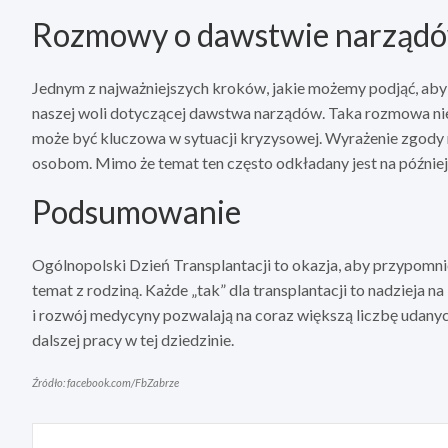
Rozmowy o dawstwie narząd
Jednym z najważniejszych kroków, jakie możemy podjąć, aby 
naszej woli dotyczącej dawstwa narządów. Taka rozmowa ni
może być kluczowa w sytuacji kryzysowej. Wyrażenie zgody 
osobom. Mimo że temat ten często odkładany jest na później,
Podsumowanie
Ogólnopolski Dzień Transplantacji to okazja, aby przypomn
temat z rodziną. Każde „tak” dla transplantacji to nadzieja n
i rozwój medycyny pozwalają na coraz większą liczbę udan
dalszej pracy w tej dziedzinie.
Źródło: facebook.com/FbZabrze
Nawigacja