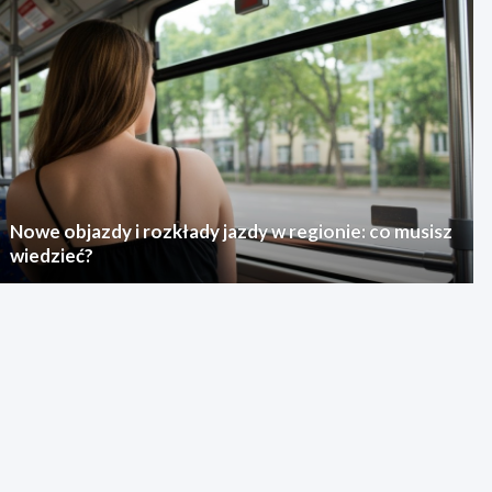
Nowe objazdy i rozkłady jazdy w regionie: co musisz
wiedzieć?