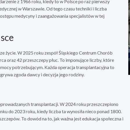
arzenie z 1966 roku, kiedy to w Polsce po raz pierwszy
ycznej w Warszawie. Od tego czasu techniki i liczba
postępu medycyny i zaangażowania specjalistów w tej
lsce
alsze życie. W 2025 roku zespół Śląskiego Centrum Chorób
ca oraz 42 przeszczepy płuc. To imponujące liczby, które
pomocy potrzebującym. Każda operacja transplantacyjna to
rywa zgoda dawcy i decyzja jego rodziny.
eprowadzanych transplantacji. W 2024 roku przeszczepiono
ku do 2023 roku, kiedy liczba ta wynosiła nieco ponad 1800.
zczepów. To dowód na to, jak ważna jest edukacja społeczna i