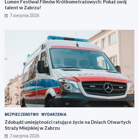
Lumen Festiwal Filmów Krótkometrażowych: Pokaż swój
j
w
talent w Zabrzu!
n
ó
7 sierpnia 2026
a
j
s
t
z
a
e
l
l
e
i
n
n
t
i
w
e
Z
!
a
b
r
z
u
!
BEZPIECZEŃSTWO
WYDARZENIA
Zdobądź umiejętności ratujące życie na Dniach Otwartych
Straży Miejskiej w Zabrzu
7 sierpnia 2026