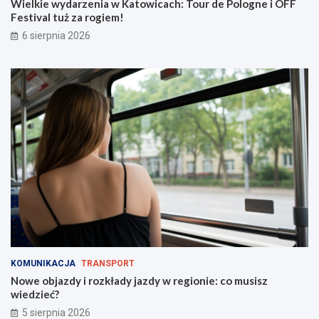
w
z
Wielkie wydarzenia w Katowicach: Tour de Pologne i OFF
i
d
Festival tuż za rogiem!
c
y
6 sierpnia 2026
a
w
c
r
h
e
:
g
T
i
o
o
u
n
r
i
d
e
e
:
P
c
o
o
l
m
o
u
g
s
n
i
e
s
KOMUNIKACJA
TRANSPORT
i
z
Nowe objazdy i rozkłady jazdy w regionie: co musisz
O
w
wiedzieć?
F
i
5 sierpnia 2026
F
e