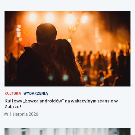
F
d
e
z
s
i
t
e
i
ć
v
?
a
l
t
u
ż
z
a
r
o
g
KULTURA
WYDARZENIA
i
Kultowy „Łowca androidów” na wakacyjnym seansie w
e
Zabrzu!
m
!
1 sierpnia 2026