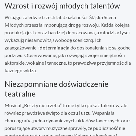
Wzrost i rozwój młodych talentów
W ciągu zaledwie trzech lat działalności, Śląska Scena
Młodych przeszła imponującą drogę rozwoju. Każda kolejna
produkcja jest coraz bardziej dopracowana, a młodzi artyści
wykazują niesamowitą swobodę sceniczną. Ich
zaangażowanie i
determinacja
do doskonalenia się są godne
podziwu. Obserwowanie, jak rozwijają swoje umiejętności
aktorskie, wokalne i taneczne, to prawdziwa przyjemność dla
każdego widza.
Niezapomniane doświadczenie
teatralne
Musical „Reszty nie trzeba” to nie tylko pokaz talentów, ale
również prawdziwe święto dla oczu i uszu. Wspaniała
choreografia, pełna dynamicznych układów tanecznych, oraz
poruszające utwory muzyczne sprawiły, że publiczność nie
mogła oderwać wzroku od sceny. Kolorowe kostiumy i