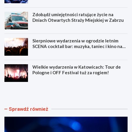
Zdobądź umiejętności ratujące życie na
Dniach Otwartych Straży Miejskiej w Zabrzu
Sierpniowe wydarzenia w ogrodzie letnim
SCENA cocktail bar: muzyka, taniec i kino na
świeżym powietrzu
Wielkie wydarzenia w Katowicach: Tour de
Pologne i OFF Festival tuż za rogiem!
L
Z
u
d
m
o
e
b
n
ą
Sprawdź również
F
d
e
ź
s
u
t
m
i
i