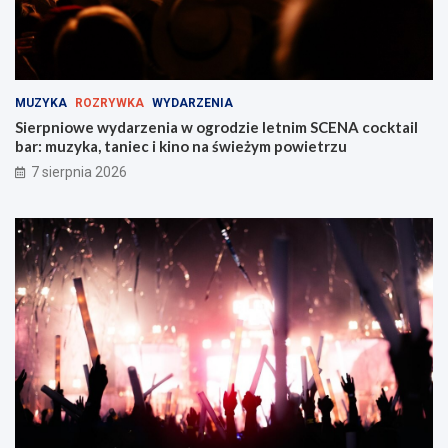
z
e
u
j
!
s
k
i
MUZYKA
ROZRYWKA
WYDARZENIA
e
Sierpniowe wydarzenia w ogrodzie letnim SCENA cocktail
j
bar: muzyka, taniec i kino na świeżym powietrzu
w
Z
7 sierpnia 2026
a
b
r
z
u