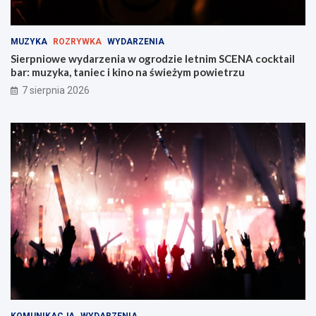
!
s
k
i
MUZYKA
ROZRYWKA
WYDARZENIA
e
Sierpniowe wydarzenia w ogrodzie letnim SCENA cocktail
j
bar: muzyka, taniec i kino na świeżym powietrzu
w
Z
7 sierpnia 2026
a
b
r
z
u