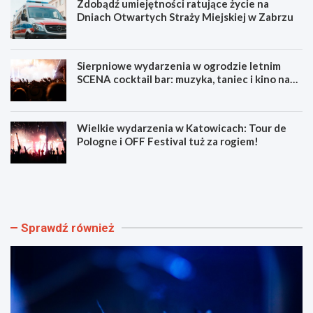
Zdobądź umiejętności ratujące życie na
Dniach Otwartych Straży Miejskiej w Zabrzu
Sierpniowe wydarzenia w ogrodzie letnim
SCENA cocktail bar: muzyka, taniec i kino na
świeżym powietrzu
Wielkie wydarzenia w Katowicach: Tour de
Pologne i OFF Festival tuż za rogiem!
L
Z
u
d
m
o
e
b
n
ą
Sprawdź również
F
d
e
ź
s
u
t
m
i
i
w
e
a
j