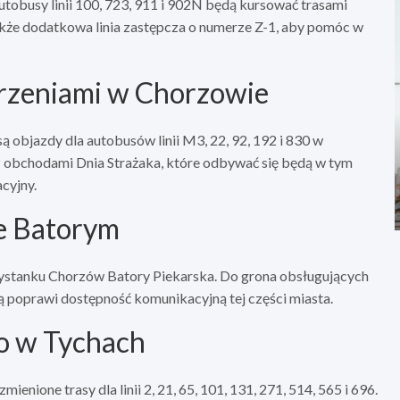
tobusy linii 100, 723, 911 i 902N będą kursować trasami
że dodatkowa linia zastępcza o numerze Z-1, aby pomóc w
arzeniami w Chorzowie
ą objazdy dla autobusów linii M3, 22, 92, 192 i 830 w
z obchodami Dnia Strażaka, które odbywać się będą w tym
cyjny.
e Batorym
zystanku Chorzów Batory Piekarska. Do grona obsługujących
ią poprawi dostępność komunikacyjną tej części miasta.
o w Tychach
nione trasy dla linii 2, 21, 65, 101, 131, 271, 514, 565 i 696.