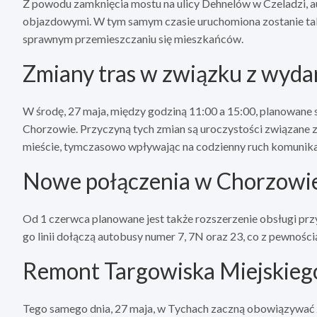
Z powodu zamknięcia mostu na ulicy Dehnelów w Czeladzi, au
objazdowymi. W tym samym czasie uruchomiona zostanie tak
sprawnym przemieszczaniu się mieszkańców.
Zmiany tras w związku z wyd
W środę, 27 maja, między godziną 11:00 a 15:00, planowane s
Chorzowie. Przyczyną tych zmian są uroczystości związane 
mieście, tymczasowo wpływając na codzienny ruch komunika
Nowe połączenia w Chorzowi
Od 1 czerwca planowane jest także rozszerzenie obsługi pr
go linii dołączą autobusy numer 7, 7N oraz 23, co z pewnośc
Remont Targowiska Miejskieg
Tego samego dnia, 27 maja, w Tychach zaczną obowiązywać zmie