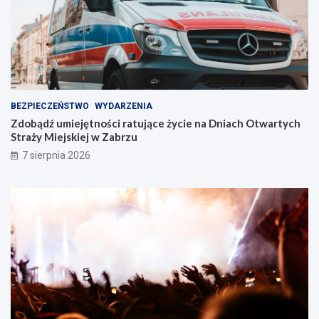
!
a
b
r
z
u
!
BEZPIECZEŃSTWO
WYDARZENIA
Zdobądź umiejętności ratujące życie na Dniach Otwartych
Straży Miejskiej w Zabrzu
7 sierpnia 2026