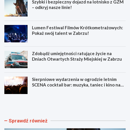
Szybki i bezpieczny dojazd na lotnisko z GZM
– odkryj nasze linie!
Lumen Festiwal Filmów Krótkometrażowych:
Pokaż swój talent w Zabrzu!
Zdobądź umiejętności ratujące życie na
Dniach Otwartych Straży Miejskiej w Zabrzu
Sierpniowe wydarzenia w ogrodzie letnim
SCENA cocktail bar: muzyka, taniec i kino na
świeżym powietrzu
S
L
z
u
y
m
b
e
k
n
Sprawdź również
i
F
i
e