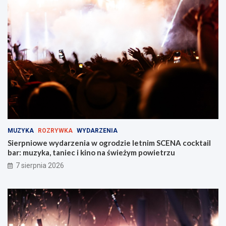
e
S
n
t
t
r
w
a
Z
ż
a
y
b
M
r
i
z
e
u
j
!
s
k
i
MUZYKA
ROZRYWKA
WYDARZENIA
e
Sierpniowe wydarzenia w ogrodzie letnim SCENA cocktail
j
bar: muzyka, taniec i kino na świeżym powietrzu
w
Z
7 sierpnia 2026
a
b
r
z
u