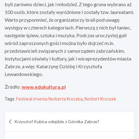
byli zarówno dzieci, jak i młodzież. Z tego grona wybrano aż
100 osób, które zostały wyróżnione i zostały tzw. laureatami.
Warto przypomnieć, że organizatorzy brali pod uwagę
występy w czterech kategoriach. Pierwszą z nich był taniec,
następnie śpiew, sztuka i muzyka. Podczas uroczystej gali
wśród zaproszonych gości można było dojrzeć m.in.
przedstawicieli związanych z samorządem zabrzańskim,
instytucjami oświaty i kultury, jak i wiceprezydentów miasta
Zabrze, a więc Katarzynę Dzióbę i Krzysztofa
Lewandowskiego.
Źródło:
www.edukultura.pl
Tags:
Festiwal imienia Norberta Kroczka
,
Norbert Kroczek
Nawigacja
Krzysztof Kubica odejdzie z Górnika Zabrze?
wpisu