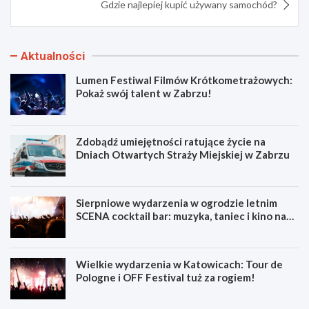
Gdzie najlepiej kupić używany samochód?
Aktualności
Lumen Festiwal Filmów Krótkometrażowych:
Pokaż swój talent w Zabrzu!
Zdobądź umiejętności ratujące życie na
Dniach Otwartych Straży Miejskiej w Zabrzu
Sierpniowe wydarzenia w ogrodzie letnim
SCENA cocktail bar: muzyka, taniec i kino na
świeżym powietrzu
Wielkie wydarzenia w Katowicach: Tour de
Pologne i OFF Festival tuż za rogiem!
L
Z