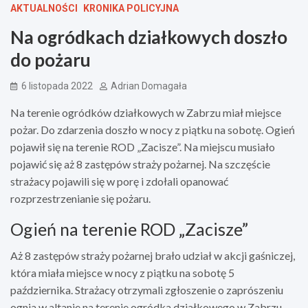
AKTUALNOŚCI
KRONIKA POLICYJNA
Na ogródkach działkowych doszło
do pożaru
6 listopada 2022
Adrian Domagała
Na terenie ogródków działkowych w Zabrzu miał miejsce
pożar. Do zdarzenia doszło w nocy z piątku na sobotę. Ogień
pojawił się na terenie ROD „Zacisze”. Na miejscu musiało
pojawić się aż 8 zastępów straży pożarnej. Na szczęście
strażacy pojawili się w porę i zdołali opanować
rozprzestrzenianie się pożaru.
Ogień na terenie ROD „Zacisze”
Aż 8 zastępów straży pożarnej brało udział w akcji gaśniczej,
która miała miejsce w nocy z piątku na sobotę 5
października. Strażacy otrzymali zgłoszenie o zaprószeniu
ognia w altanie na terenie ogródka działkowego w Zabrzu.