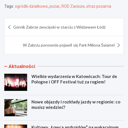
Tags:
ogródki działkowe
,
pożar
,
ROD Zacisze
,
straż pożarna
Nawigacja
Górnik Zabrze zwycięski w starciu z Widzewem Łódź
wpisu
W Zabrzu ponownie pojawił się Park Miliona Świateł
Aktualności
Wielkie wydarzenia w Katowicach: Tour de
Pologne i OFF Festival tuż za rogiem!
Nowe objazdy i rozkłady jazdy w regionie: co
musisz wiedzieć?
Kultowy „Łowca androidów” na wakacyjnym