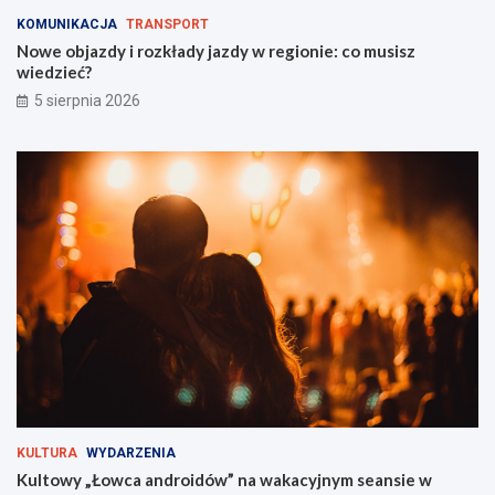
e
s
KOMUNIKACJA
TRANSPORT
i
z
Nowe objazdy i rozkłady jazdy w regionie: co musisz
O
w
wiedzieć?
F
i
5 sierpnia 2026
F
e
F
d
e
z
s
i
t
e
i
ć
v
?
a
l
t
u
ż
z
a
r
o
g
KULTURA
WYDARZENIA
i
Kultowy „Łowca androidów” na wakacyjnym seansie w
e