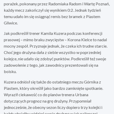
porażek, pokonany przez Radomiaka Radom i Wartę Poznań,
każdy mecz zakończył się wynikiem 0:2. Jednak tydzień
temu udało im się osiągnąć remis bez bramek z Piastem
Gliwice.
Jak podkreślił trener Kamila Kuzera podczas konferencji
prasowej – mimo braku zwycięstw – Korona Kielce to nadal
mocny zespół. Przyznaje jednak, że czeka ich trudne starcie.
Choć jego drużyna dała z siebie wszystko w poprzedniej
kolejce, nie udało się zdobyć punktów. Podkreślił też swoje
zadowolenie z tego, jak zawodnicy prezentowali się na
boisku.
Kuzera odniósł się także do ostatniego meczu Górnika z
Piastem, który określił jako bardzo zamknięte spotkanie.
Wyraził ciekawość co do planów trenera Urbana
dotyczących prognoz na grę drużyny. Przypomniał
jednocześnie, że obecny sezon liczy dopiero trzy kolejki i
każdy chciałby widzieć swoją drużynę w jak najlepszej