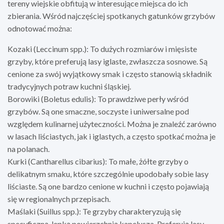
tereny wiejskie obfitują w interesujące miejsca do ich
zbierania. Wśród najczęściej spotkanych gatunków grzybów
odnotować można:
Kozaki (Leccinum spp.): To dużych rozmiarów i mięsiste
grzyby, które preferują lasy iglaste, zwłaszcza sosnowe. Są
cenione za swój wyjątkowy smak i często stanowią składnik
tradycyjnych potraw kuchni śląskiej.
Borowiki (Boletus edulis): To prawdziwe perły wśród
grzybów. Są one smaczne, soczyste i uniwersalne pod
względem kulinarnej użyteczności. Można je znaleźć zarówno
w lasach liściastych, jak i iglastych, a często spotkać można je
na polanach.
Kurki (Cantharellus cibarius): To małe, żółte grzyby o
delikatnym smaku, które szczególnie upodobały sobie lasy
liściaste. Są one bardzo cenione w kuchni i często pojawiają
się w regionalnych przepisach.
Maślaki (Suillus spp.): Te grzyby charakteryzują się
specyficzną, lepką powierzchnią kapelusza. Preferują lasy