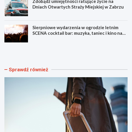
Zdobądź umiejętności ratujące życie na
Dniach Otwartych Straży Miejskiej w Zabrzu
Sierpniowe wydarzenia w ogrodzie letnim
SCENA cocktail bar: muzyka, taniec i kino na
świeżym powietrzu
S
L
z
u
y
m
b
e
k
n
Sprawdź również
i
F
i
e
b
s
e
t
z
i
p
w
i
a
e
l
c
F
z
i
n
l
y
m