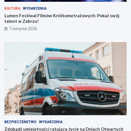
k
a
r
ż
KULTURA
WYDARZENIA
y
s
Lumen Festiwal Filmów Krótkometrażowych: Pokaż swój
j
w
talent w Zabrzu!
n
ó
7 sierpnia 2026
a
j
s
t
z
a
e
l
l
e
i
n
n
t
i
w
e
Z
!
a
b
r
z
u
!
BEZPIECZEŃSTWO
WYDARZENIA
Zdobądź umiejętności ratujące życie na Dniach Otwartych