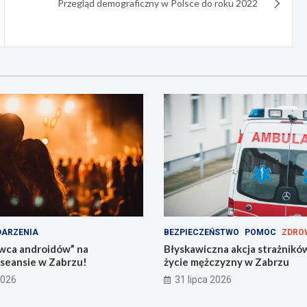
Przegląd demograficzny w Polsce do roku 2022
ARZENIA
BEZPIECZEŃSTWO
POMOC
ZDRO
wca androidów” na
Błyskawiczna akcja strażnikó
seansie w Zabrzu!
życie mężczyzny w Zabrzu
2026
31 lipca 2026