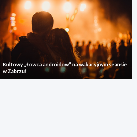
Kultowy „Łowca androidów” na wakacyjnym seansie
w Zabrzu!