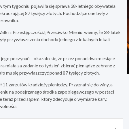
w tym tygodniu, pojawiła się sprawa 38-letniego obywatela
kraczającej 87 tysięcy złotych. Pochodzące one były z
ierownika.
Walki z Przestępczością Przeciwko Mieniu, wiemy, że 38-latek
yły przywłaszczenia dochodu jednego z lokalnych lokali
 jego poczynań – okazało się, że przez ponad dwa miesiące
a miała za zadanie co tydzień zbierać pieniądze zebrane z
ało mu się przywłaszczyć ponad 87 tysięcy złotych.
11 zarzutów kradzieży pieniędzy. Przyznał się do winy, a
ożeniu na podejrzanego środka zapobiegawczego w postaci
e teraz przed sądem, który zdecyduje o wymiarze kary.
wolności.