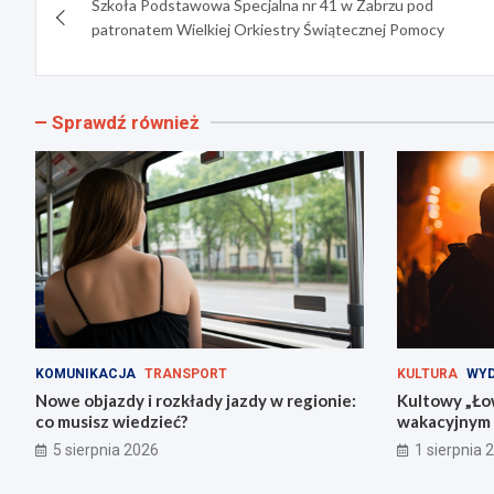
Szkoła Podstawowa Specjalna nr 41 w Zabrzu pod
wpisu
patronatem Wielkiej Orkiestry Świątecznej Pomocy
Sprawdź również
KOMUNIKACJA
TRANSPORT
KULTURA
WYD
Nowe objazdy i rozkłady jazdy w regionie:
Kultowy „Ło
co musisz wiedzieć?
wakacyjnym 
5 sierpnia 2026
1 sierpnia 