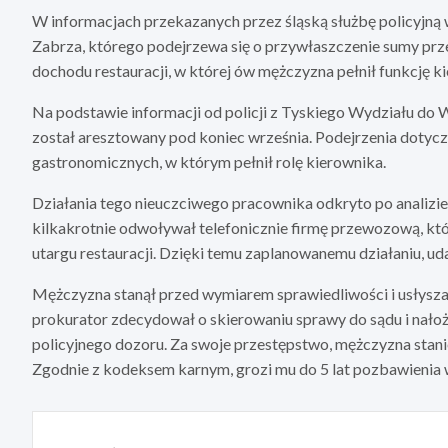
W informacjach przekazanych przez śląską służbę policyjną 
Zabrza, którego podejrzewa się o przywłaszczenie sumy prze
dochodu restauracji, w której ów mężczyzna pełnił funkcję k
Na podstawie informacji od policji z Tyskiego Wydziału do 
został aresztowany pod koniec września. Podejrzenia dotycz
gastronomicznych, w którym pełnił rolę kierownika.
Działania tego nieuczciwego pracownika odkryto po analizie
kilkakrotnie odwoływał telefonicznie firmę przewozową, któr
utargu restauracji. Dzięki temu zaplanowanemu działaniu, ud
Mężczyzna stanął przed wymiarem sprawiedliwości i usłyszał 
prokurator zdecydował o skierowaniu sprawy do sądu i nał
policyjnego dozoru. Za swoje przestępstwo, mężczyzna stani
Zgodnie z kodeksem karnym, grozi mu do 5 lat pozbawienia 
Nawigacja