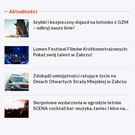
Aktualności
Szybki i bezpieczny dojazd na lotnisko z GZM
– odkryj nasze linie!
Lumen Festiwal Filmów Krótkometrażowych:
Pokaż swój talent w Zabrzu!
Zdobądź umiejętności ratujące życie na
Dniach Otwartych Straży Miejskiej w Zabrzu
Sierpniowe wydarzenia w ogrodzie letnim
SCENA cocktail bar: muzyka, taniec i kino na
świeżym powietrzu
S
L
z
u
y
m
b
e