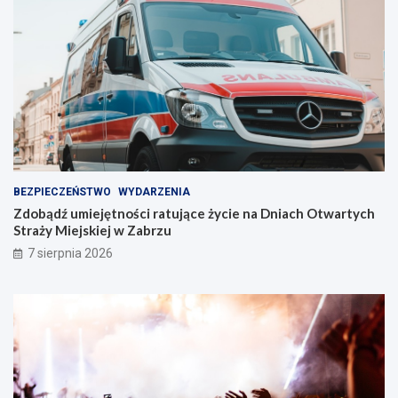
n
t
i
w
e
Z
!
a
b
r
z
u
!
BEZPIECZEŃSTWO
WYDARZENIA
Zdobądź umiejętności ratujące życie na Dniach Otwartych
Straży Miejskiej w Zabrzu
7 sierpnia 2026