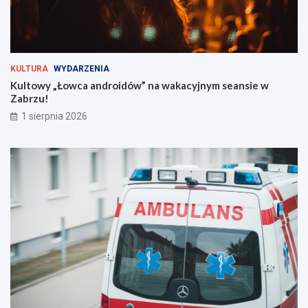
z
a
r
o
g
KULTURA
WYDARZENIA
i
Kultowy „Łowca androidów” na wakacyjnym seansie w
e
Zabrzu!
m
!
1 sierpnia 2026