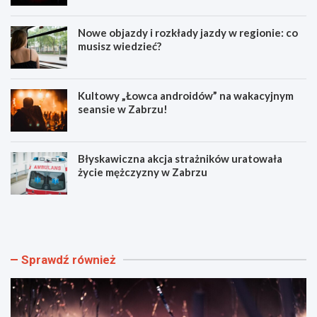
Nowe objazdy i rozkłady jazdy w regionie: co
musisz wiedzieć?
Kultowy „Łowca androidów” na wakacyjnym
seansie w Zabrzu!
Błyskawiczna akcja strażników uratowała
życie mężczyzny w Zabrzu
W
N
i
o
e
w
l
e
k
o
Sprawdź również
i
b
e
j
w
a
y
z
d
d