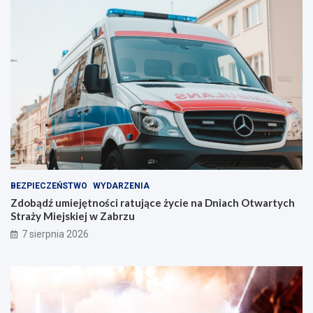
e
l
l
e
i
n
n
t
i
w
e
Z
!
a
b
r
z
u
!
BEZPIECZEŃSTWO
WYDARZENIA
Zdobądź umiejętności ratujące życie na Dniach Otwartych
Straży Miejskiej w Zabrzu
7 sierpnia 2026