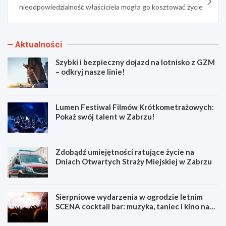
nieodpowiedzialność właściciela mogła go kosztować życie
Aktualności
Szybki i bezpieczny dojazd na lotnisko z GZM
– odkryj nasze linie!
Lumen Festiwal Filmów Krótkometrażowych:
Pokaż swój talent w Zabrzu!
Zdobądź umiejętności ratujące życie na
Dniach Otwartych Straży Miejskiej w Zabrzu
Sierpniowe wydarzenia w ogrodzie letnim
SCENA cocktail bar: muzyka, taniec i kino na
świeżym powietrzu
S
L