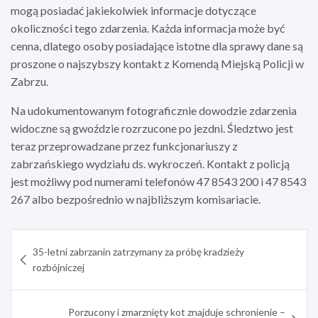
mogą posiadać jakiekolwiek informacje dotyczące
okoliczności tego zdarzenia. Każda informacja może być
cenna, dlatego osoby posiadające istotne dla sprawy dane są
proszone o najszybszy kontakt z Komendą Miejską Policji w
Zabrzu.
Na udokumentowanym fotograficznie dowodzie zdarzenia
widoczne są gwoździe rozrzucone po jezdni. Śledztwo jest
teraz przeprowadzane przez funkcjonariuszy z
zabrzańskiego wydziału ds. wykroczeń. Kontakt z policją
jest możliwy pod numerami telefonów 47 8543 200 i 47 8543
267 albo bezpośrednio w najbliższym komisariacie.
Nawigacja
35-letni zabrzanin zatrzymany za próbę kradzieży
wpisu
rozbójniczej
Porzucony i zmarznięty kot znajduje schronienie –