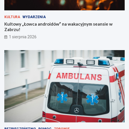
r
o
g
KULTURA
WYDARZENIA
i
Kultowy „Łowca androidów” na wakacyjnym seansie w
e
Zabrzu!
m
!
1 sierpnia 2026