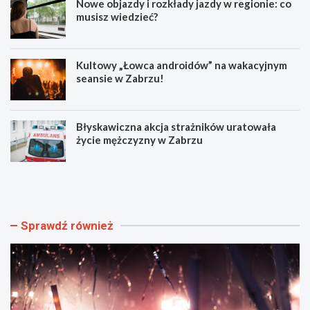
Nowe objazdy i rozkłady jazdy w regionie: co
musisz wiedzieć?
Kultowy „Łowca androidów” na wakacyjnym
seansie w Zabrzu!
Błyskawiczna akcja strażników uratowała
życie mężczyzny w Zabrzu
W
N
i
o
e
w
l
e
k
o
Sprawdź również
i
b
e
j
w
a
y
z
d
d
a
y
r
i