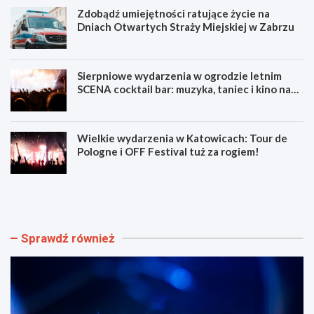
Zdobądź umiejętności ratujące życie na
Dniach Otwartych Straży Miejskiej w Zabrzu
Sierpniowe wydarzenia w ogrodzie letnim
SCENA cocktail bar: muzyka, taniec i kino na
świeżym powietrzu
Wielkie wydarzenia w Katowicach: Tour de
Pologne i OFF Festival tuż za rogiem!
L
Z
u
d
m
o
e
b
n
ą
Sprawdź również
F
d
e
ź
s
u
t
m
i
i
w
e