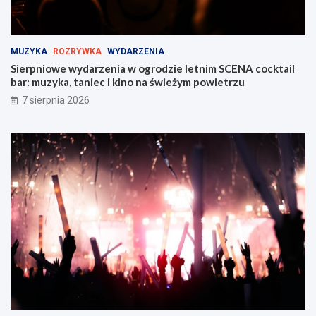
u
j
!
s
k
i
MUZYKA
ROZRYWKA
WYDARZENIA
e
Sierpniowe wydarzenia w ogrodzie letnim SCENA cocktail
j
bar: muzyka, taniec i kino na świeżym powietrzu
w
Z
7 sierpnia 2026
a
b
r
z
u