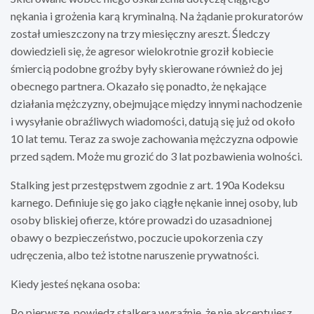
nękania i grożenia karą kryminalną. Na żądanie prokuratorów
został umieszczony na trzy miesięczny areszt. Śledczy
dowiedzieli się, że agresor wielokrotnie groził kobiecie
śmiercią podobne groźby były skierowane również do jej
obecnego partnera. Okazało się ponadto, że nękające
działania mężczyzny, obejmujące między innymi nachodzenie
i wysyłanie obraźliwych wiadomości, datują się już od około
10 lat temu. Teraz za swoje zachowania mężczyzna odpowie
przed sądem. Może mu grozić do 3 lat pozbawienia wolności.
Stalking jest przestępstwem zgodnie z art. 190a Kodeksu
karnego. Definiuje się go jako ciągłe nękanie innej osoby, lub
osoby bliskiej ofierze, które prowadzi do uzasadnionej
obawy o bezpieczeństwo, poczucie upokorzenia czy
udręczenia, albo też istotne naruszenie prywatności.
Kiedy jesteś nękana osoba:
Po pierwsze, powiedz stalkera wyraźnie, że nie akceptujesz